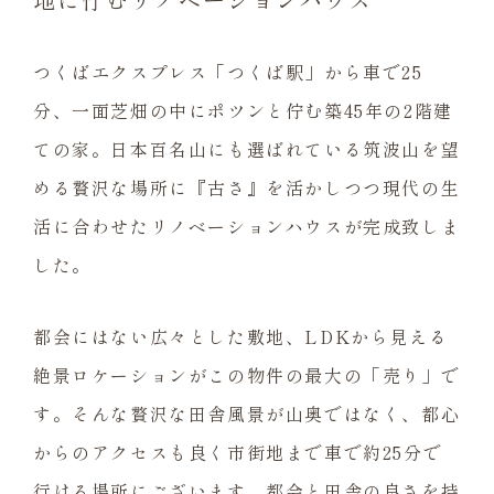
つくばエクスプレス「つくば駅」から車で25
分、一面芝畑の中にポツンと佇む築45年の2階建
ての家。日本百名山にも選ばれている筑波山を望
める贅沢な場所に『古さ』を活かしつつ現代の生
活に合わせたリノベーションハウスが完成致しま
した。
都会にはない広々とした敷地、LDKから見える
絶景ロケーションがこの物件の最大の「売り」で
す。そんな贅沢な田舎風景が山奥ではなく、都心
からのアクセスも良く市街地まで車で約25分で
行ける場所にございます。都会と田舎の良さを持