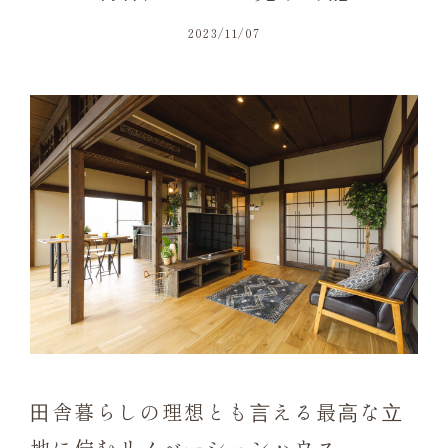
2023/11/07
⽥舎暮らしの理想とも⾔える最⾼な⽴
地に佇むリノベーションハウス