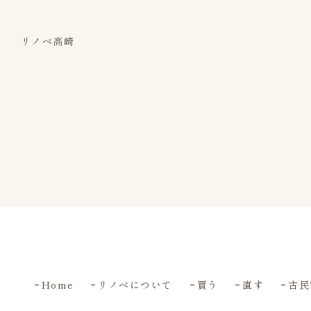
リノベ高崎
Home
リノベについて
買う
直す
古民