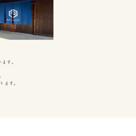
て
います。
。
ります。